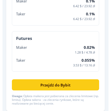
Maker
0.1%
6.42 $ / 23.92 zł
Taker
0.1%
6.42 $ / 23.92 zł
Futures
Maker
0.02%
1.28 $ / 4.78 zł
Taker
0.055%
3.53 $ / 13.16 zł
Przejdź do Bybit
Uwaga:
Opłata makera jest pobierana za zlecenia limitowe (np.
limitu). Opłata takera - za zlecenia rynkowe, które są
realizowane po bieżącej cenie.